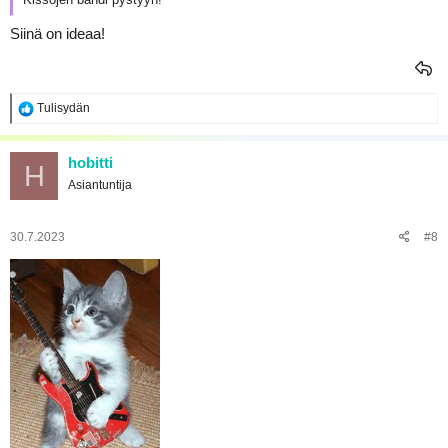
Siinä on ideaa!
R
Tulisydän
e
a
k
hobitti
H
t
Asiantuntija
i
o
t
:
30.7.2023
#8