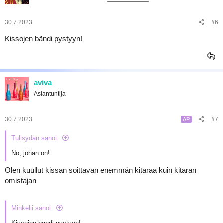
30.7.2023
#6
Kissojen bändi pystyyn!
aviva
Asiantuntija
30.7.2023
#7
AP
Tulisydän sanoi:
No, johan on!
Olen kuullut kissan soittavan enemmän kitaraa kuin kitaran
omistajan
Minkelii sanoi:
Kissojen bändi pystyyn!