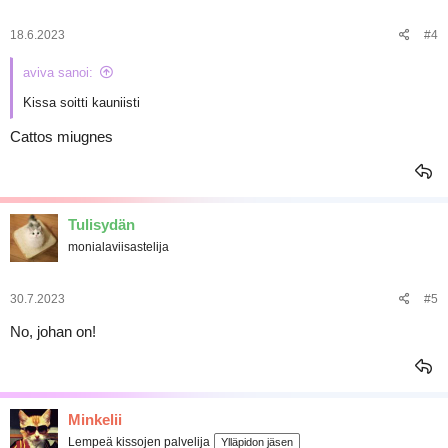
18.6.2023
#4
aviva sanoi:
Kissa soitti kauniisti
Cattos miugnes
Tulisydän
monialaviisastelija
30.7.2023
#5
No, johan on!
Minkelii
Lempeä kissojen palvelija
Ylläpidon jäsen