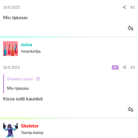
t
a
:
18.6.2023
#2
Miu njauuuu
aviva
Asiantuntija
18.6.2023
#3
AP
Skeletor sanoi:
Miu njauuuu
Kissa soitti kauniisti
Skeletor
Tsemp-tsämp