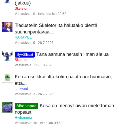
(jatkuu)
Skeletor
Vastauksia
0
torstaina klo 23:52
Tiedustelin Skeletorilta haluaako pientä
suuhunpantavaa…
HARAMBE
Vastauksia
9
28.7.2026
Tänä aamuna heräsin ilman sielua
Syvälliset
Skeletor
Vastauksia
12
1.8.2026
Kerran seikkailulta kotiin palattuani huomasin,
että...
junkyard
Vastauksia
3
26.7.2026
Kesä on mennyt aivan mielettömän
Aihe vapaa
nopeasti
Hydrangea
Vastauksia
30
eilen klo 09:53