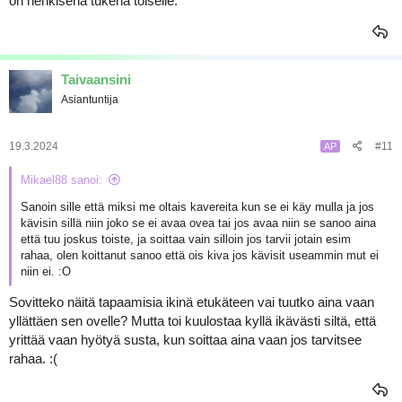
on henkisenä tukena toiselle.
Taivaansini
Asiantuntija
19.3.2024
#11
AP
Mikael88 sanoi:
Sanoin sille että miksi me oltais kavereita kun se ei käy mulla ja jos
kävisin sillä niin joko se ei avaa ovea tai jos avaa niin se sanoo aina
että tuu joskus toiste, ja soittaa vain silloin jos tarvii jotain esim
rahaa, olen koittanut sanoo että ois kiva jos kävisit useammin mut ei
niin ei. :O
Sovitteko näitä tapaamisia ikinä etukäteen vai tuutko aina vaan
yllättäen sen ovelle? Mutta toi kuulostaa kyllä ikävästi siltä, että
yrittää vaan hyötyä susta, kun soittaa aina vaan jos tarvitsee
rahaa. :(