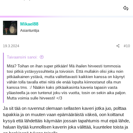
Mikael88
Asiantuntija
19.3.2024
#10
Taivaansini sanoi:
Mitä? Toihan on ihan super pitkään! Mä ihailen hirveesti tommosia
tosi pitkiä ystävyyssuhteita ja toivoisin. Että mullakin olisi joku noin
pitkäaikainen ystävä, mutta valitettavasti kaikkien kanssa on käynyt
vähän tolla tavalla ettei niitä ole enää lopulta kiinnostanut olla mun
kanssa tms. :/ Nääkin kaks pitkäaikasinta kaveria tapasin vasta
yläasteella ja oon tuntenut joku viis vuotta, tosin on sekin aika paljon.
Mutta voimia sulle hirveesti! </3
Ja sit tää on ruvennut olemaan sellasten kaveri jotka juo, polttaa
tupakkia ja on muuten vaan epämääräistä väkeä, oon koittanut
kysyä että lähdettäis käymään jossain tapahtumis mut eipä lähde,
haluan löytää kunnollisen kaverin joka välittää, kuuntelee toista ja