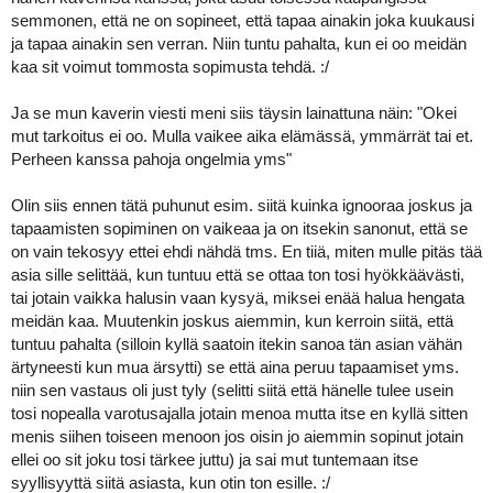
semmonen, että ne on sopineet, että tapaa ainakin joka kuukausi
ja tapaa ainakin sen verran. Niin tuntu pahalta, kun ei oo meidän
kaa sit voimut tommosta sopimusta tehdä. :/
Ja se mun kaverin viesti meni siis täysin lainattuna näin: "Okei
mut tarkoitus ei oo. Mulla vaikee aika elämässä, ymmärrät tai et.
Perheen kanssa pahoja ongelmia yms"
Olin siis ennen tätä puhunut esim. siitä kuinka ignooraa joskus ja
tapaamisten sopiminen on vaikeaa ja on itsekin sanonut, että se
on vain tekosyy ettei ehdi nähdä tms. En tiiä, miten mulle pitäs tää
asia sille selittää, kun tuntuu että se ottaa ton tosi hyökkäävästi,
tai jotain vaikka halusin vaan kysyä, miksei enää halua hengata
meidän kaa. Muutenkin joskus aiemmin, kun kerroin siitä, että
tuntuu pahalta (silloin kyllä saatoin itekin sanoa tän asian vähän
ärtyneesti kun mua ärsytti) se että aina peruu tapaamiset yms.
niin sen vastaus oli just tyly (selitti siitä että hänelle tulee usein
tosi nopealla varotusajalla jotain menoa mutta itse en kyllä sitten
menis siihen toiseen menoon jos oisin jo aiemmin sopinut jotain
ellei oo sit joku tosi tärkee juttu) ja sai mut tuntemaan itse
syyllisyyttä siitä asiasta, kun otin ton esille. :/