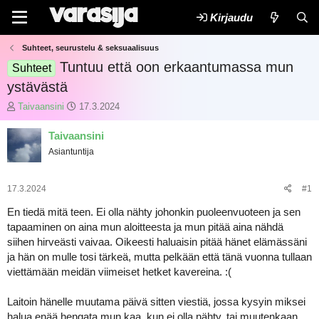
Kirjaudu
Suhteet, seurustelu & seksuaalisuus
Tuntuu että oon erkaantumassa mun
Suhteet
ystävästä
K
A
Taivaansini
17.3.2024
e
l
s
o
Taivaansini
k
i
Asiantuntija
u
t
s
u
t
s
17.3.2024
#1
e
p
l
ä
En tiedä mitä teen. Ei olla nähty johonkin puoleenvuoteen ja sen
u
i
tapaaminen on aina mun aloitteesta ja mun pitää aina nähdä
n
v
siihen hirveästi vaivaa. Oikeesti haluaisin pitää hänet elämässäni
a
ä
ja hän on mulle tosi tärkeä, mutta pelkään että tänä vuonna tullaan
l
m
viettämään meidän viimeiset hetket kavereina. :(
o
ä
i
ä
t
r
Laitoin hänelle muutama päivä sitten viestiä, jossa kysyin miksei
t
ä
halua enää hengata mun kaa, kun ei olla nähty, tai muutenkaan