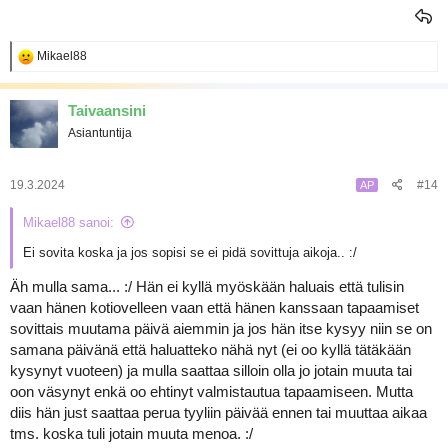
R
Mikael88
e
a
k
Taivaansini
t
Asiantuntija
i
o
t
:
19.3.2024
#14
AP
Mikael88 sanoi:
Ei sovita koska ja jos sopisi se ei pidä sovittuja aikoja.. :/
Äh mulla sama... :/ Hän ei kyllä myöskään haluais että tulisin
vaan hänen kotiovelleen vaan että hänen kanssaan tapaamiset
sovittais muutama päivä aiemmin ja jos hän itse kysyy niin se on
samana päivänä että haluatteko nähä nyt (ei oo kyllä tätäkään
kysynyt vuoteen) ja mulla saattaa silloin olla jo jotain muuta tai
oon väsynyt enkä oo ehtinyt valmistautua tapaamiseen. Mutta
diis hän just saattaa perua tyyliin päivää ennen tai muuttaa aikaa
tms. koska tuli jotain muuta menoa. :/