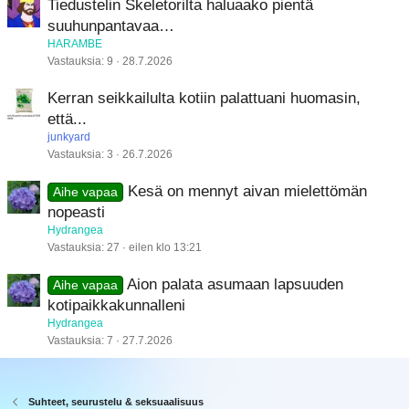
Tiedustelin Skeletorilta haluaako pientä
suuhunpantavaa…
HARAMBE
Vastauksia
9
28.7.2026
Kerran seikkailulta kotiin palattuani huomasin,
että...
junkyard
Vastauksia
3
26.7.2026
Kesä on mennyt aivan mielettömän
Aihe vapaa
nopeasti
Hydrangea
Vastauksia
27
eilen klo 13:21
Aion palata asumaan lapsuuden
Aihe vapaa
kotipaikkakunnalleni
Hydrangea
Vastauksia
7
27.7.2026
Suhteet, seurustelu & seksuaalisuus