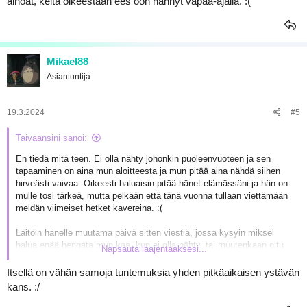
ainoat, keitä oikeestaan ees oon nähnyt vapaa-ajalla. :(
Mikael88
Asiantuntija
19.3.2024
#5
Taivaansini sanoi:
En tiedä mitä teen. Ei olla nähty johonkin puoleenvuoteen ja sen
tapaaminen on aina mun aloitteesta ja mun pitää aina nähdä siihen
hirveästi vaivaa. Oikeesti haluaisin pitää hänet elämässäni ja hän on
mulle tosi tärkeä, mutta pelkään että tänä vuonna tullaan viettämään
meidän viimeiset hetket kavereina. :(
Laitoin hänelle muutama päivä sitten viestiä, jossa kysyin miksei
halua enää hengata mun kaa, kun ei olla nähty, tai muutenkaan oltu
Napsauta laajentaaksesi...
yhteyksissä ja vastas, että on ollut paljon kaikkea niin kaverit ja muut
jutut jääneet vähemmälle, mutta ei tarkotuksella just mä (ja yks
Itsellä on vähän samoja tuntemuksia yhden pitkäaikaisen ystävän
toinen meidän kaveri) mutta kun se kuitenkin näkee just niitä muita
kans. :/
kavereita ja selitti myös että ei olla meidän wa-ryhmässä juteltu
hirveesti niin on unohtanut.