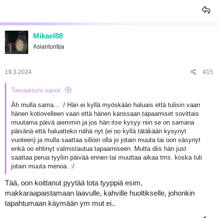
Mikael88
Asiantuntija
19.3.2024
#15
Taivaansini sanoi:
Äh mulla sama... :/ Hän ei kyllä myöskään haluais että tulisin vaan
hänen kotiovelleen vaan että hänen kanssaan tapaamiset sovittais
muutama päivä aiemmin ja jos hän itse kysyy niin se on samana
päivänä että haluatteko nähä nyt (ei oo kyllä tätäkään kysynyt
vuoteen) ja mulla saattaa silloin olla jo jotain muuta tai oon väsynyt
enkä oo ehtinyt valmistautua tapaamiseen. Mutta diis hän just
saattaa perua tyyliin päivää ennen tai muuttaa aikaa tms. koska tuli
jotain muuta menoa. :/
Tää, oon koittanut pyytää tota tyyppiä esim,
makkaraapaistamaan laavulle, kahville huoltikselle, johonkin
tapahtumaan käymään ym mut ei..