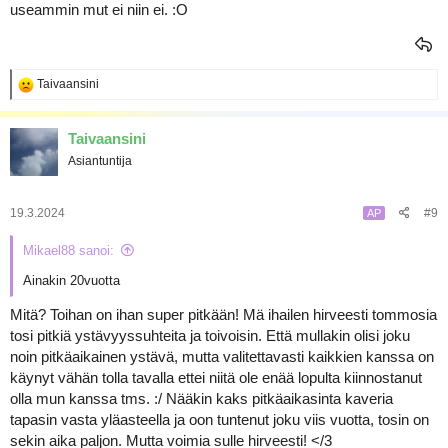
useammin mut ei niin ei. :O
R
Taivaansini
e
a
k
Taivaansini
t
Asiantuntija
i
o
t
:
19.3.2024
#9
AP
Mikael88 sanoi:
Ainakin 20vuotta
Mitä? Toihan on ihan super pitkään! Mä ihailen hirveesti tommosia
tosi pitkiä ystävyyssuhteita ja toivoisin. Että mullakin olisi joku
noin pitkäaikainen ystävä, mutta valitettavasti kaikkien kanssa on
käynyt vähän tolla tavalla ettei niitä ole enää lopulta kiinnostanut
olla mun kanssa tms. :/ Nääkin kaks pitkäaikasinta kaveria
tapasin vasta yläasteella ja oon tuntenut joku viis vuotta, tosin on
sekin aika paljon. Mutta voimia sulle hirveesti! </3