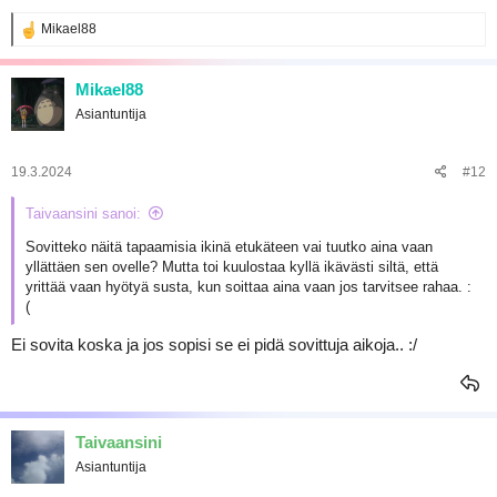
R
Mikael88
e
a
k
Mikael88
t
Asiantuntija
i
o
t
:
19.3.2024
#12
Taivaansini sanoi:
Sovitteko näitä tapaamisia ikinä etukäteen vai tuutko aina vaan
yllättäen sen ovelle? Mutta toi kuulostaa kyllä ikävästi siltä, että
yrittää vaan hyötyä susta, kun soittaa aina vaan jos tarvitsee rahaa. :
(
Ei sovita koska ja jos sopisi se ei pidä sovittuja aikoja.. :/
Taivaansini
Asiantuntija