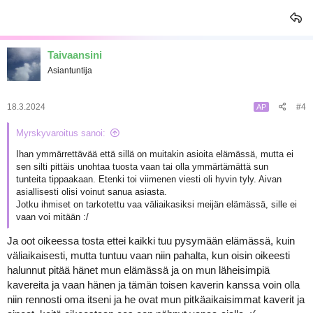
Taivaansini
Asiantuntija
18.3.2024
#4
AP
Myrskyvaroitus sanoi:
Ihan ymmärrettävää että sillä on muitakin asioita elämässä, mutta ei
sen silti pittäis unohtaa tuosta vaan tai olla ymmärtämättä sun
tunteita tippaakaan. Etenki toi viimenen viesti oli hyvin tyly. Aivan
asiallisesti olisi voinut sanua asiasta.
Jotku ihmiset on tarkotettu vaa väliaikasiksi meijän elämässä, sille ei
vaan voi mitään :/
Ja oot oikeessa tosta ettei kaikki tuu pysymään elämässä, kuin
väliaikaisesti, mutta tuntuu vaan niin pahalta, kun oisin oikeesti
halunnut pitää hänet mun elämässä ja on mun läheisimpiä
kavereita ja vaan hänen ja tämän toisen kaverin kanssa voin olla
niin rennosti oma itseni ja he ovat mun pitkäaikaisimmat kaverit ja