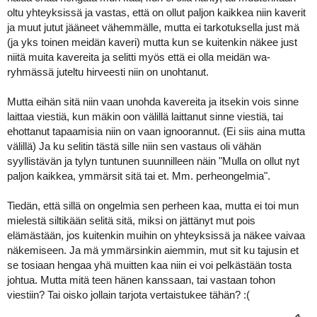
a
oltu yhteyksissä ja vastas, että on ollut paljon kaikkea niin kaverit
j
ja muut jutut jääneet vähemmälle, mutta ei tarkotuksella just mä
a
(ja yks toinen meidän kaveri) mutta kun se kuitenkin näkee just
niitä muita kavereita ja selitti myös että ei olla meidän wa-
ryhmässä juteltu hirveesti niin on unohtanut.
Mutta eihän sitä niin vaan unohda kavereita ja itsekin vois sinne
laittaa viestiä, kun mäkin oon välillä laittanut sinne viestiä, tai
ehottanut tapaamisia niin on vaan ignoorannut. (Ei siis aina mutta
välillä) Ja ku selitin tästä sille niin sen vastaus oli vähän
syyllistävän ja tylyn tuntunen suunnilleen näin "Mulla on ollut nyt
paljon kaikkea, ymmärsit sitä tai et. Mm. perheongelmia".
Tiedän, että sillä on ongelmia sen perheen kaa, mutta ei toi mun
mielestä siltikään selitä sitä, miksi on jättänyt mut pois
elämästään, jos kuitenkin muihin on yhteyksissä ja näkee vaivaa
näkemiseen. Ja mä ymmärsinkin aiemmin, mut sit ku tajusin et
se tosiaan hengaa yhä muitten kaa niin ei voi pelkästään tosta
johtua. Mutta mitä teen hänen kanssaan, tai vastaan tohon
viestiin? Tai oisko jollain tarjota vertaistukee tähän? :(