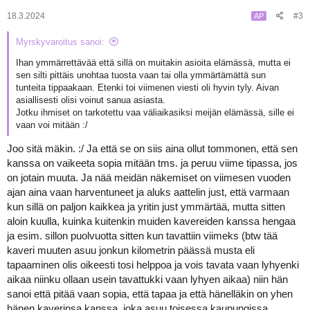
t
:
18.3.2024
#3
AP
Myrskyvaroitus sanoi:
Ihan ymmärrettävää että sillä on muitakin asioita elämässä, mutta ei
sen silti pittäis unohtaa tuosta vaan tai olla ymmärtämättä sun
tunteita tippaakaan. Etenki toi viimenen viesti oli hyvin tyly. Aivan
asiallisesti olisi voinut sanua asiasta.
Jotku ihmiset on tarkotettu vaa väliaikasiksi meijän elämässä, sille ei
vaan voi mitään :/
Joo sitä mäkin. :/ Ja että se on siis aina ollut tommonen, että sen
kanssa on vaikeeta sopia mitään tms. ja peruu viime tipassa, jos
on jotain muuta. Ja nää meidän näkemiset on viimesen vuoden
ajan aina vaan harventuneet ja aluks aattelin just, että varmaan
kun sillä on paljon kaikkea ja yritin just ymmärtää, mutta sitten
aloin kuulla, kuinka kuitenkin muiden kavereiden kanssa hengaa
ja esim. sillon puolvuotta sitten kun tavattiin viimeks (btw tää
kaveri muuten asuu jonkun kilometrin päässä musta eli
tapaaminen olis oikeesti tosi helppoa ja vois tavata vaan lyhyenki
aikaa niinku ollaan usein tavattukki vaan lyhyen aikaa) niin hän
sanoi että pitää vaan sopia, että tapaa ja että hänelläkin on yhen
hänen kaverinsa kanssa, joka asuu toisessa kaupungissa