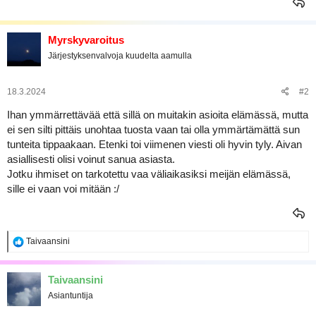
Myrskyvaroitus
Järjestyksenvalvoja kuudelta aamulla
18.3.2024
#2
Ihan ymmärrettävää että sillä on muitakin asioita elämässä, mutta
ei sen silti pittäis unohtaa tuosta vaan tai olla ymmärtämättä sun
tunteita tippaakaan. Etenki toi viimenen viesti oli hyvin tyly. Aivan
asiallisesti olisi voinut sanua asiasta.
Jotku ihmiset on tarkotettu vaa väliaikasiksi meijän elämässä,
sille ei vaan voi mitään :/
R
Taivaansini
e
a
k
Taivaansini
t
Asiantuntija
i
o