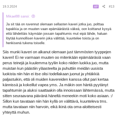
19.3.2024
#13
AP
Mikael88 sanoi:
Ja sit tää on ruvennut olemaan sellasten kaveri jotka juo, polttaa
tupakkia ja on muuten vaan epämääräistä väkeä, oon koittanut kysyä
että lähdettäis käymään jossain tapahtumis mut eipä lähde, haluan
löytää kunnollisen kaverin joka välittää, kuuntelee toista ja on
henkisenä tukena toiselle.
Siis munki kaveri on alkanut olemaan just tämmösten tyyppejen
kaveri! Ei ne varmaan muuten oo mitenkään epämääräsiä vaan
perus teinejä ja kuulemma tyyliin koko niiden luokka juo, mutta
muistan kun päästiin yläasteelta ja puhuttiin meidän uusista
luokista niin hän ei itse olisi todellakaan juonut ja yhtäkkiä
paljastuikin, että oli muiden kavereiden kanssa ollut pari kertaa
kännissä ja kokeillut vapea yms. Ja mäkin oon häntä pyytänyt
tapahtumiin ja aluksi saattaakin olla innoissaan lähtemässä, mutta
sitten seuraavana päivänä häneltä meneekin moti koko asiaan. :/
Sillon kun tavataan niin hän kyllä on välittävä, kuunteleva tms.
mutta tavataan niin harvoin, eikä ikinä ota oma-aloitteisesti
yhteyttä muhun.