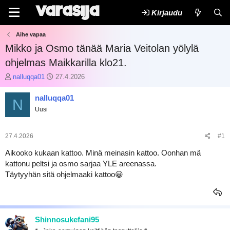
Kirjaudu
Aihe vapaa
Mikko ja Osmo tänää Maria Veitolan yölylä
ohjelmas Maikkarilla klo21.
K
A
nalluqqa01
27.4.2026
e
l
s
o
nalluqqa01
N
k
i
Uusi
u
t
s
u
t
s
27.4.2026
#1
e
p
l
ä
Aikooko kukaan kattoo. Minä meinasin kattoo. Oonhan mä
u
i
kattonu peltsi ja osmo sarjaa YLE areenassa.
n
v
Täytyyhän sitä ohjelmaaki kattoo😀
a
ä
l
m
o
ä
i
ä
t
r
Shinnosukefani95
t
ä