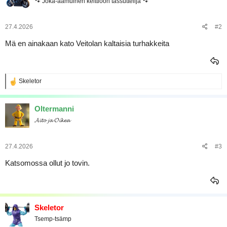
🐾 Joka-aamuinen keittiöön tassuttelija 🐾
a
j
a
27.4.2026
#2
Mä en ainakaan kato Veitolan kaltaisia turhakkeita
R
Skeletor
e
a
k
Oltermanni
t
𝓐𝓲𝓽𝓸 𝓳𝓪 𝓞𝓲𝓴𝓮𝓪
i
o
t
:
27.4.2026
#3
Katsomossa ollut jo tovin.
Skeletor
Tsemp-tsämp