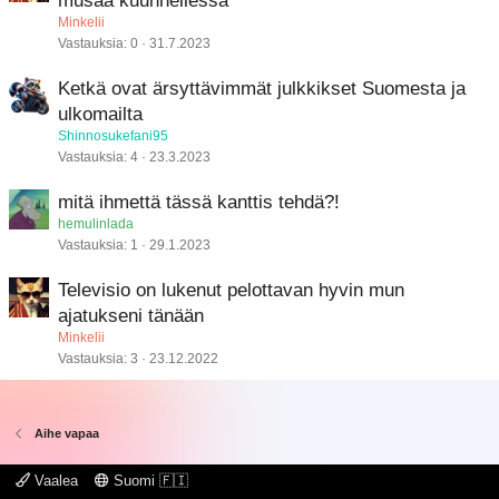
musaa kuunnellessa
Minkelii
Vastauksia
0
31.7.2023
Ketkä ovat ärsyttävimmät julkkikset Suomesta ja
ulkomailta
Shinnosukefani95
Vastauksia
4
23.3.2023
mitä ihmettä tässä kanttis tehdä?!
hemulinlada
Vastauksia
1
29.1.2023
Televisio on lukenut pelottavan hyvin mun
ajatukseni tänään
Minkelii
Vastauksia
3
23.12.2022
Aihe vapaa
Vaalea
Suomi 🇫🇮