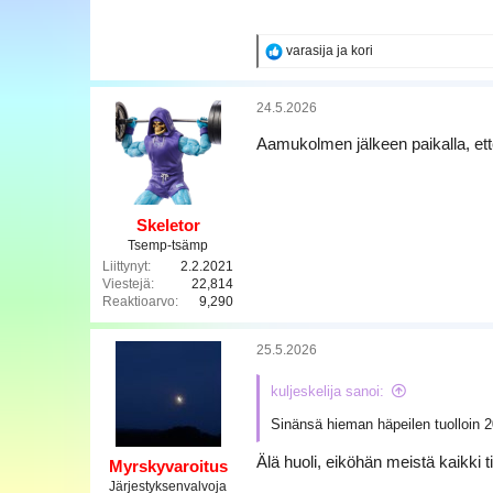
a
R
varasija
ja
kori
e
a
k
24.5.2026
t
i
Aamukolmen jälkeen paikalla, ettei
o
t
:
Skeletor
Tsemp-tsämp
Liittynyt
2.2.2021
Viestejä
22,814
Reaktioarvo
9,290
25.5.2026
kuljeskelija sanoi:
Sinänsä hieman häpeilen tuolloin 2
Älä huoli, eiköhän meistä kaikki t
Myrskyvaroitus
Järjestyksenvalvoja