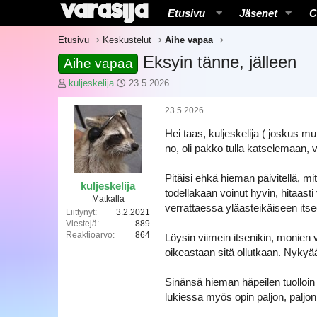
Etusivu
Jäsenet
C
Etusivu
Keskustelut
Aihe vapaa
Eksyin tänne, jälleen
Aihe vapaa
K
A
kuljeskelija
23.5.2026
e
l
s
o
23.5.2026
k
i
Hei taas, kuljeskelija ( joskus mu
u
t
s
u
no, oli pakko tulla katselemaan,
t
s
e
p
Pitäisi ehkä hieman päivitellä, m
l
ä
kuljeskelija
todellakaan voinut hyvin, hitaasti
u
i
Matkalla
verrattaessa yläasteikäiseen itse
n
v
Liittynyt
3.2.2021
a
ä
Viestejä
889
Reaktioarvo
864
l
m
Löysin viimein itsenikin, monien
o
ä
oikeastaan sitä ollutkaan. Nykyä
i
ä
t
r
Sinänsä hieman häpeilen tuolloin 
t
ä
lukiessa myös opin paljon, paljon 
a
j