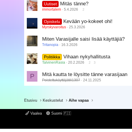
Mitäs tänne?
Uutiset
Verdana
immortalem
5.4.2026
2
Kevään yo-kokeet ohi!
Opiskelu
Myrskyvaroitus
25.3.2026
Miten Varasijalle saisi lisää käyttäjiä?
Tritanopia
16.3.2026
Vihaan nykyhallitusta
Politiikka
TalvinenRasia
20.2.2026
2
3
Mitä kautta te löysitte tänne varasijaan
P
Poistettukäyttäjätili1307
24.11.2025
Etusivu
Keskustelut
Aihe vapaa
Vaalea
Suomi 🇫🇮