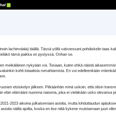
hat
2
inoin lachimolala) täällä. Tässä yöllä valvoessani pohdiskelin taas kai
 vieläkö tämä paikka on pystyssä. Onhan se.
iten meikäläinen nykyään voi. Tosiaan, kuten ehkä näistä aikasemmista 
 valuinkin kohti totaalista romahtamista. En voi edelleenkään mitenkään
eni.
 vuosien etsiskelyn jälkeen. Pitkäänhän minä uskoin, että olisin tran
än elän elämääni nuorena naisena, joka ei vieläkään usko olevansa pi
2021-2023 aikoina julkaisemiani asioita, mutta lohduttaudun ajatukseen
asioita näiltä ajoilta, koska en itse niitä kykene muistamaan juuri oll