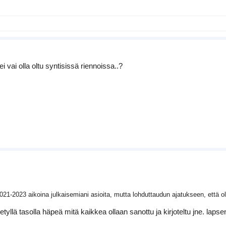
 vai olla oltu syntisissä riennoissa..?
021-2023 aikoina julkaisemiani asioita, mutta lohduttaudun ajatukseen, että ol
ietyllä tasolla häpeä mitä kaikkea ollaan sanottu ja kirjoteltu jne. laps