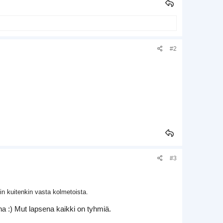
#2
#3
in kuitenkin vasta kolmetoista.
ena :) Mut lapsena kaikki on tyhmiä.