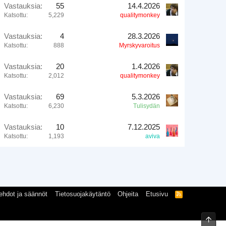
Vastauksia
55
14.4.2026
Katsottu
5,229
qualitymonkey
Vastauksia
4
28.3.2026
Katsottu
888
Myrskyvaroitus
Vastauksia
20
1.4.2026
Katsottu
2,012
qualitymonkey
Vastauksia
69
5.3.2026
Katsottu
6,230
Tulisydän
Vastauksia
10
7.12.2025
Katsottu
1,193
aviva
ehdot ja säännöt
Tietosuojakäytäntö
Ohjeita
Etusivu
R
S
S
Ylös