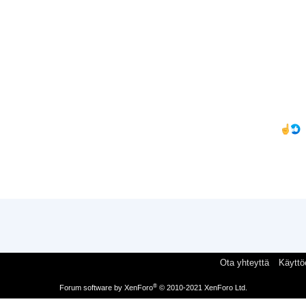
Ota yhteyttä
Käyttö
®
Forum software by XenForo
© 2010-2021 XenForo Ltd.