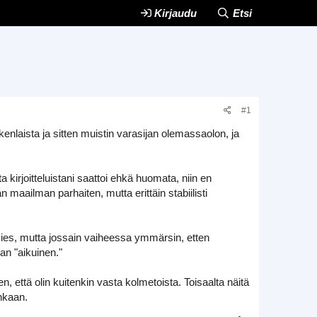
Kirjaudu
Etsi
#1
kenlaista ja sitten muistin varasijan olemassaolon, ja
kirjoitteluistani saattoi ehkä huomata, niin en
 maailman parhaiten, mutta erittäin stabiilisti
smies, mutta jossain vaiheessa ymmärsin, etten
an "aikuinen."
, että olin kuitenkin vasta kolmetoista. Toisaalta näitä
enkaan.