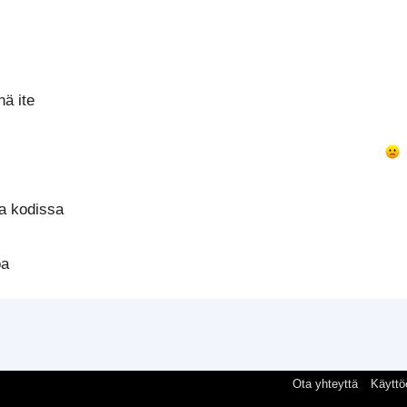
ä ite
a kodissa
oa
Ota yhteyttä
Käyttö