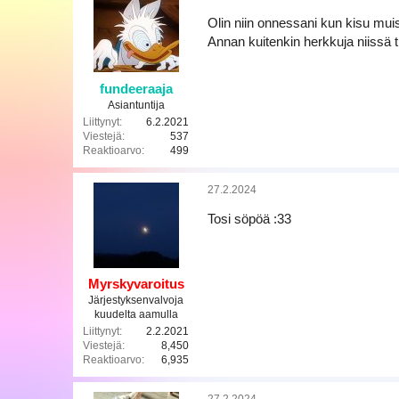
t
i
Olin niin onnessani kun kisu muist
o
Annan kuitenkin herkkuja niissä t
t
:
fundeeraaja
Asiantuntija
Liittynyt
6.2.2021
Viestejä
537
Reaktioarvo
499
27.2.2024
Tosi söpöä :33
Myrskyvaroitus
Järjestyksenvalvoja
kuudelta aamulla
Liittynyt
2.2.2021
Viestejä
8,450
Reaktioarvo
6,935