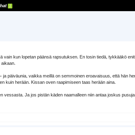
hat
1
ä vain kun lopetan päänsä rapsutuksen. En tosin tiedä, tykkääkö enite
 aikaan.
- ja päiväunia, vaikka meillä on semmoinen eroavaisuus, että hän her
nen kuin herään. Kissan oven raapimiseen taas herään aina.
 vessasta. Ja jos pistän käden naamalleen niin antaa joskus pusuja, e