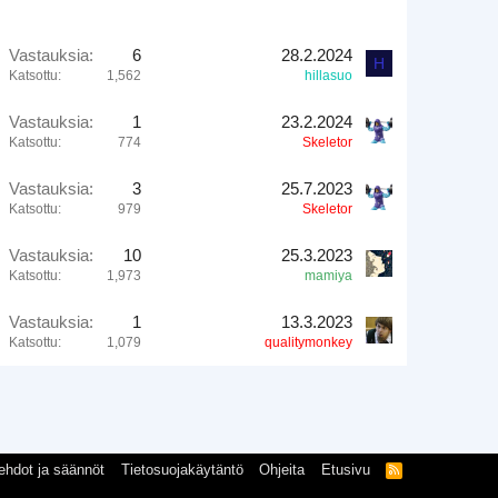
Vastauksia
6
28.2.2024
H
Katsottu
1,562
hillasuo
Vastauksia
1
23.2.2024
Katsottu
774
Skeletor
Vastauksia
3
25.7.2023
Katsottu
979
Skeletor
Vastauksia
10
25.3.2023
Katsottu
1,973
mamiya
Vastauksia
1
13.3.2023
Katsottu
1,079
qualitymonkey
ehdot ja säännöt
Tietosuojakäytäntö
Ohjeita
Etusivu
R
S