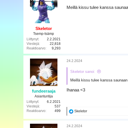
t
a
i
Meillä kissu tulee kanssa saun
o
t
:
Skeletor
Tsemp-tsämp
Liittynyt
2.2.2021
Viestejä
22,818
Reaktioarvo
9,293
24.2.2024
Skeletor sanoi:
Meillä kissu tulee kanssa saunaa
Ihanaa <3
fundeeraaja
Asiantuntija
Liittynyt
6.2.2021
Viestejä
537
Reaktioarvo
499
R
Skeletor
e
a
k
24.2.2024