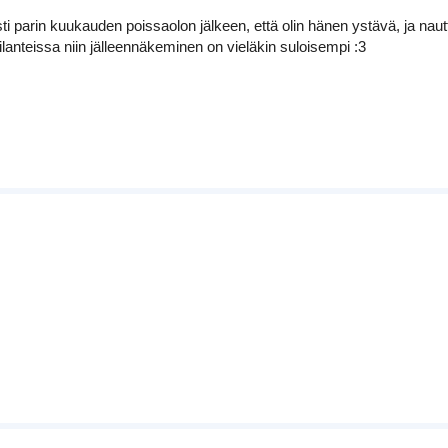
i parin kuukauden poissaolon jälkeen, että olin hänen ystävä, ja nautti
ilanteissa niin jälleennäkeminen on vieläkin suloisempi :3