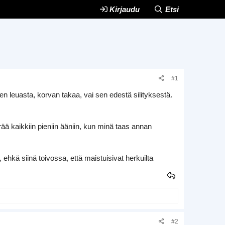
Kirjaudu
Etsi
#1
n leuasta, korvan takaa, vai sen edestä silityksestä.
ää kaikkiin pieniin ääniin, kun minä taas annan
hkä siinä toivossa, että maistuisivat herkuilta
#2