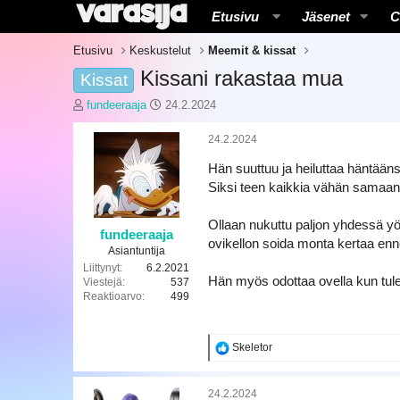
Etusivu
Jäsenet
C
Etusivu
Keskustelut
Meemit & kissat
Kissani rakastaa mua
Kissat
K
A
fundeeraaja
24.2.2024
e
l
s
o
24.2.2024
k
i
Hän suuttuu ja heiluttaa häntääns
u
t
s
u
Siksi teen kaikkia vähän samaan
t
s
e
p
Ollaan nukuttu paljon yhdessä yö
l
ä
fundeeraaja
ovikellon soida monta kertaa en
u
i
Asiantuntija
n
v
Liittynyt
6.2.2021
Hän myös odottaa ovella kun tulen
a
ä
Viestejä
537
Reaktioarvo
499
l
m
o
ä
i
ä
t
r
R
Skeletor
t
ä
e
a
a
k
j
24.2.2024