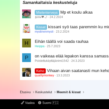
Samankaltaisia keskusteluja
Trebuchet MS
Mp et koulu alkaa
Mielenterveys
Verdana
𝕳𝖎𝖑𝖑𝖆🖤🌙
24.2.2024
kissani syö taas paremmin ku min
Kissat
mystinenmysli
23.2.2024
Eihän täällä voi saada rauhaa
H
Heippa
25.7.2023
on vaikeaa elää lepakon kanssa samass
P
Poistettukäyttäjänimi1542
24.3.2023
Vihaan aivan saatanasti mun keh
Keho
qualitymonkey
13.3.2023
Etusivu
Keskustelut
Meemit & kissat
Vaalea
Suomi 🇫🇮