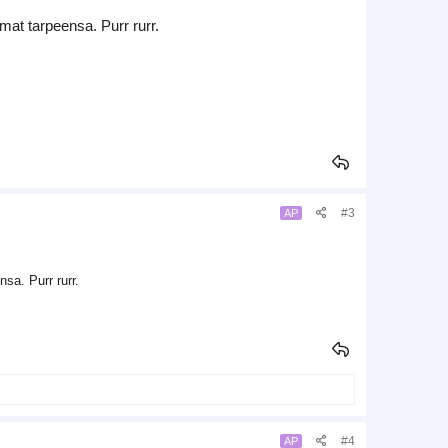
t tarpeensa. Purr rurr.
#3
AP
a. Purr rurr.
#4
AP