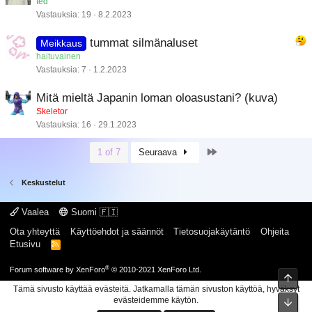
ted
Vastauksia
19
8.2.2023
tummat silmänaluset
Meikkaus
haituvainen
Vastauksia
7
1.2.2023
Mitä mieltä Japanin loman oloasustani? (kuva)
Skeletor
Vastauksia
16
29.1.2023
Last
1 of 7
Seuraava
Keskustelut
Vaalea
Suomi 🇫🇮
Ota yhteyttä
Käyttöehdot ja säännöt
Tietosuojakäytäntö
Ohjeita
Etusivu
R
S
S
®
Forum software by XenForo
© 2010-2021 XenForo Ltd.
Ylös
Tämä sivusto käyttää evästeitä. Jatkamalla tämän sivuston käyttöä, hyväksyt
evästeidemme käytön.
Pohj