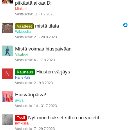
pitkästä aikaa D:
Minkelii
Vastauksia
11
1.9.2023
mistä tilata
Vaatteet
Wikibedia
Vastauksia
21
20.8.2023
Mistä voimaa hiuspäivään
Vikatikki
Vastauksia
6
17.8.2023
Hiusten värjäys
N
Kauneus
NallePuh
Vastauksia
2
9.8.2023
Hiusväripäivä!
aviva
Vastauksia
14
31.7.2023
Nyt mun hiukset sitten on violetit
Tyyli
irwikissa
Vastauksia
7
29.7.2023