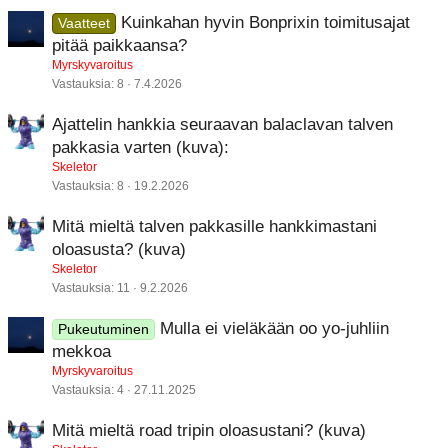
Kuinkahan hyvin Bonprixin toimitusajat
Vaatteet
pitää paikkaansa?
Myrskyvaroitus
Vastauksia
8
7.4.2026
Ajattelin hankkia seuraavan balaclavan talven
pakkasia varten (kuva):
Skeletor
Vastauksia
8
19.2.2026
Mitä mieltä talven pakkasille hankkimastani
oloasusta? (kuva)
Skeletor
Vastauksia
11
9.2.2026
Mulla ei vieläkään oo yo-juhliin
Pukeutuminen
mekkoa
Myrskyvaroitus
Vastauksia
4
27.11.2025
Mitä mieltä road tripin oloasustani? (kuva)