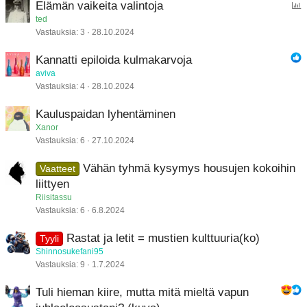
Elämän vaikeita valintoja
ä
ted
Vastauksia
3
28.10.2024
n
e
Kannatti epiloida kulmakarvoja
s
aviva
t
Vastauksia
4
28.10.2024
y
s
Kauluspaidan lyhentäminen
Xanor
Vastauksia
6
27.10.2024
Vähän tyhmä kysymys housujen kokoihin
Vaatteet
liittyen
Riisitassu
Vastauksia
6
6.8.2024
Rastat ja letit = mustien kulttuuria(ko)
Tyyli
Shinnosukefani95
Vastauksia
9
1.7.2024
Tuli hieman kiire, mutta mitä mieltä vapun