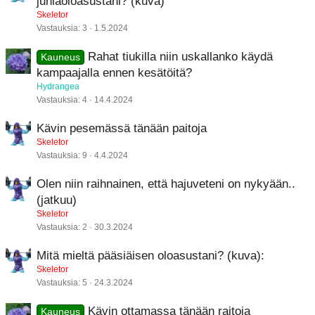
juhlaoloasustani? (kuva)
Skeletor
Vastauksia
3
1.5.2024
Rahat tiukilla niin uskallanko käydä
Kauneus
kampaajalla ennen kesätöitä?
Hydrangea
Vastauksia
4
14.4.2024
Kävin pesemässä tänään paitoja
Skeletor
Vastauksia
9
4.4.2024
Olen niin raihnainen, että hajuveteni on nykyään..
(jatkuu)
Skeletor
Vastauksia
2
30.3.2024
Mitä mieltä pääsiäisen oloasustani? (kuva):
Skeletor
Vastauksia
5
24.3.2024
Kävin ottamassa tänään raitoja
Kauneus