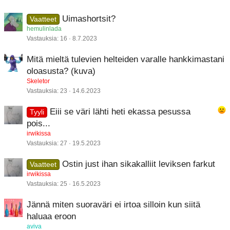
Uimashortsit?
Vaatteet
hemulinlada
Vastauksia
16
8.7.2023
Mitä mieltä tulevien helteiden varalle hankkimastani
oloasusta? (kuva)
Skeletor
Vastauksia
23
14.6.2023
Eiii se väri lähti heti ekassa pesussa
Tyyli
pois...
irwikissa
Vastauksia
27
19.5.2023
Ostin just ihan sikakalliit leviksen farkut
Vaatteet
irwikissa
Vastauksia
25
16.5.2023
Jännä miten suoraväri ei irtoa silloin kun siitä
haluaa eroon
aviva