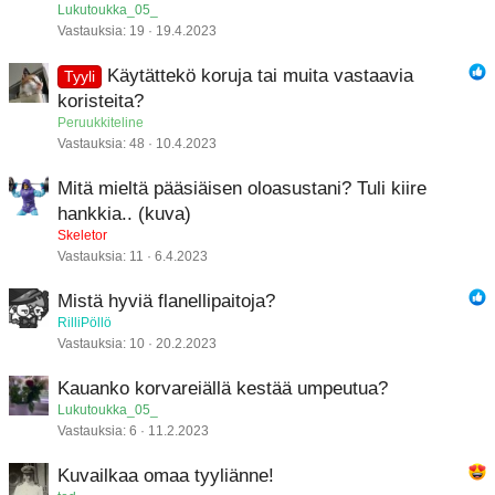
Lukutoukka_05_
Vastauksia
19
19.4.2023
Käytättekö koruja tai muita vastaavia
Tyyli
koristeita?
Peruukkiteline
Vastauksia
48
10.4.2023
Mitä mieltä pääsiäisen oloasustani? Tuli kiire
hankkia.. (kuva)
Skeletor
Vastauksia
11
6.4.2023
Mistä hyviä flanellipaitoja?
RilliPöllö
Vastauksia
10
20.2.2023
Kauanko korvareiällä kestää umpeutua?
Lukutoukka_05_
Vastauksia
6
11.2.2023
Kuvailkaa omaa tyyliänne!