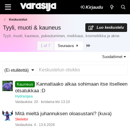
Kirjaudu
Keskustelut
Tyyli, muoti & kauneus
Luo keskustelu
Tyyli, muoti, kauneus, pukeutuminen, meikkaus, kosmetiikka ja akne.
Last
1 of 7
Seuraava
Suodattimet
(Ei etuliitettä)
Kannattaako alkaa sohimaan itse itselleen
Kauneus
otsatukkaa :D
Hydrangea
Vastauksia
20
torstaina klo 13:10
Mitä mieltä juhannuksen oloasustani? (kuva)
Skeletor
Vastauksia
4
13.6.2026