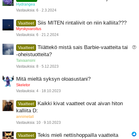
Hydrangea
Vastauksia
6
2.3.2024
Siis MITEN rintaliivit on niin kalliita???
Vaatteet
Myrskyvaroitus
Vastauksia
6
21.2.2024
Tiiättekö mistä sais Barbie-vaatteita tai
Vaatteet
y
-oheistuotteita?
s
Taivaansini
y
Vastauksia
8
5.12.2023
Mitä mieltä syksyn oloasustani?
y
Skeletor
s
Vastauksia
4
18.10.2023
Kaikki kivat vaatteet ovat aivan hiton
Vaatteet
kalliita D:
annimetall
Vastauksia
10
9.10.2023
Tekis mieli nettishoppailla vaatteita
Vaatteet