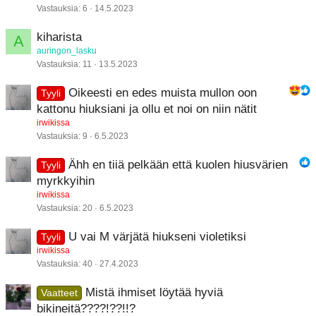
Vastauksia
6
14.5.2023
kiharista
A
auringon_lasku
Vastauksia
11
13.5.2023
Oikeesti en edes muista mullon oon
Tyyli
kattonu hiuksiani ja ollu et noi on niin nätit
irwikissa
Vastauksia
9
6.5.2023
Ähh en tiiä pelkään että kuolen hiusvärien
Tyyli
myrkkyihin
irwikissa
Vastauksia
20
6.5.2023
U vai M värjätä hiukseni violetiksi
Tyyli
irwikissa
Vastauksia
40
27.4.2023
Mistä ihmiset löytää hyviä
Vaatteet
bikineitä????!??!!?